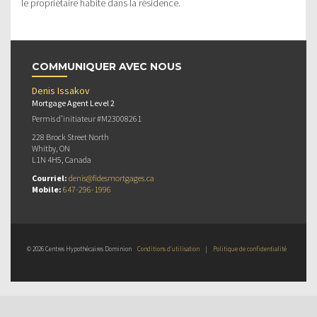
le propriétaire habite dans la résidence.
COMMUNIQUER AVEC NOUS
Denis Issakov
Mortgage Agent Level 2
Permis d’initiateur #M23008261
228 Brock Street North
Whitby, ON
L1N 4H5, Canada
Courriel:
denis@fidesmortgages.ca
Mobile:
647-296-1996
© 2026 Centres Hypothécaires Dominion
Conditions d’utilisation
|
Politique de confidentialité