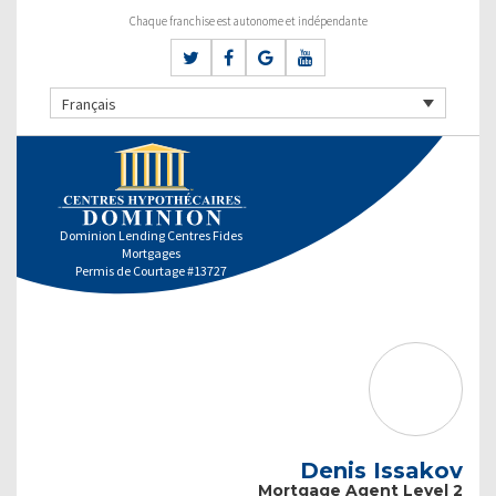
Chaque franchise est autonome et indépendante
Français
Dominion Lending Centres Fides
Mortgages
Permis de Courtage #13727
Denis Issakov
Mortgage Agent Level 2