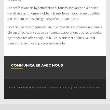
Les professionnels hypothécaires autorisés sont aptes à aider les
travailleurs autonomes à obtenir la meilleure hypothèque possible
par l’entremise des plus grands prêteurs canadiens.
Obtenir une hypothèque en tant que travailleur autonome n’a jamais
été aussi facile, et vous serez heureux d’apprendre que les produits
hypothécaires offerts aujourd’hui vous aideront à réussir autant
dans votre vie privée que professionnelle.
COMMUNIQUER AVEC NOUS
© 2026 Centres Hypothécaires Dominion
Conditions d’utilisation
|
Politique de confidentialité