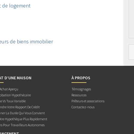
t de logement
eurs de biens immobilier
AT D’UNE MAISON
À PROPOS
 Achat Aperçu
Témoignages
obation Hypothécaire
Ressources
e Vs Taux Variable
Prêteurs et associations
dre Votre Rapport De Crédit
Contactez-nous
ner La Durée Qui Vous Convient
otre Hypothèque Plus Rapidement
ns Pour Travailleurs Autonomes
NANCEMENT