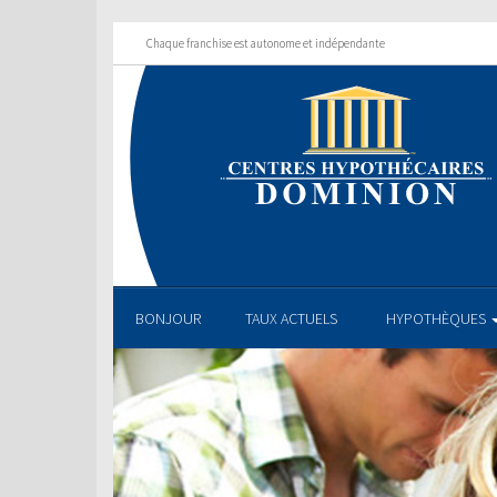
Chaque franchise est autonome et indépendante
BONJOUR
TAUX ACTUELS
HYPOTHÈQUES