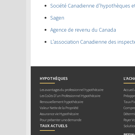
Société Canadienne d’hypothèques e
Sagen
Agence de revenu du Canada
L’association Canadienne des inspect
HYPOTHÈQUES
L’ACH
Les avantages du professionnel hypothécaire
Accueil
Les Coûts D’un Professionnel Hypothécaire
Préappr
Renouvellement hypothécaire
Taux Fix
Valeur Nette de la Propriété
Compren
Assurance vie Hypothécaire
Détermi
Pour présenter une demande
Payer V
TAUX ACTUELS
Solutio
REFI